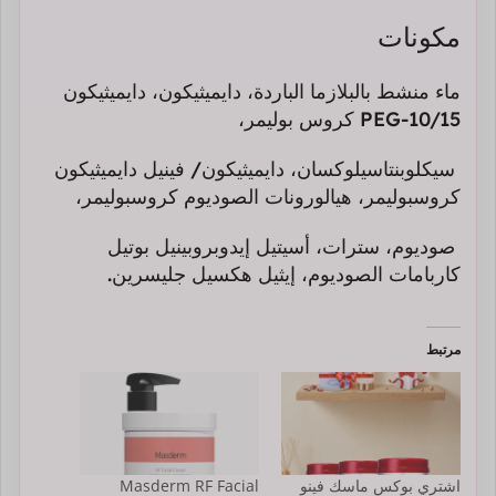
مكونات
ماء منشط بالبلازما الباردة، دايميثيكون، دايميثيكون
PEG-10/15 كروس بوليمر،
سيكلوبنتاسيلوكسان، دايميثيكون/ فينيل دايميثيكون
كروسبوليمر، هيالورونات الصوديوم كروسبوليمر،
صوديوم، سترات، أسيتيل إيدوبروبينيل بوتيل
كاربامات الصوديوم، إيثيل هكسيل جليسرين.
مرتبط
اشتري بوكس ماسك فينو
Masderm RF Facial