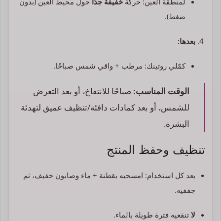
لمنطقة العين: حركة
خفيفة جدًا
حول محيط العين (بدون
ضغط).
بعدها:
كمّلي روتينك: مرطب + واقي شمس صباحًا.
الوقت المناسب:
صباحًا للانتفاخ، أو بعد التعرض
للشمس، أو بعد كمادات دافئة/تنظيف عميق لتهدئة
البشرة.
تنظيف وحفظ المنتج
بعد كل استخدام: امسحيه بقطنة + ماء وصابون خفيف، ثم
جففيه.
لا
تنقعيه فترة طويلة بالماء.