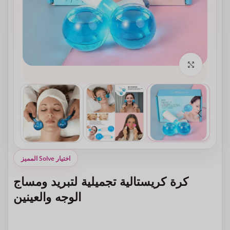
انقر للتكبير
اختيار Solve المميز
كرة كريستالية تجميلية لتبريد ومساج
الوجه والعينين