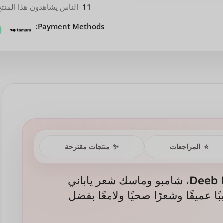
11
الناس يشاهدون هذا المنتج 
Payment Methods:
⭐
المراجعات
✨
منتجات مقترحة
اكتشفي Deeb Moist Shampoo & Treatment، شامبو وماسك شعر ياباني
ل. يمنحكِ ترطيبًا عميقًا وشعرًا صحيًا ولامعًا بفضل