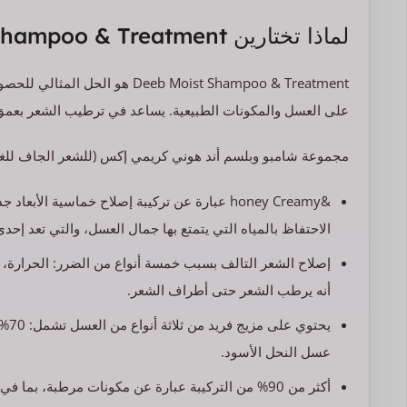
لماذا تختارين Deeb Moist Shampoo & Treatment؟
Deeb Moist Shampoo & Treatment 
على العسل والمكونات الطبيعية. يساعد في ترطيب الشعر بعمق وت
مجموعة شامبو وبلسم أند هوني كريمي إكس (للشعر الجاف للغا
&honey Creamy عبارة عن تركيبة إصلاح خماسية ا
الاحتفاظ بالمياه التي يتمتع بها جمال العسل، والتي تعد إحدى ميز
إصلاح الشعر التالف بسبب خمسة أنواع من الضرر: الحرارة، ا
أنه يرطب الشعر حتى أطراف الشعر.
عسل النحل الأسود.
أكثر من 90% من التركيبة عبارة عن مكونات مرطبة، بما في ذلك مستخلص غذاء ملكات النحل وحمض الهيالوروني .