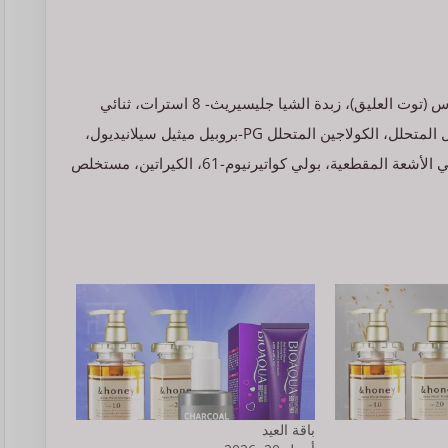
الهلام الملكي، زيت نواة أرغانيا سبينوزا، زيت بذور روبوس إيديوس (توت العليق)، زبدة الشيا جليسيريث- 8 استرات، ثنائي
إيزوستيريل مالات، مستخلص خميرة زيموموناس ، بروتين العسل المتحلل، الكولاجين المتحلل PG-بروبيل ميثيل سيلانيديول،
كربوكسي ميثيل هيالورونيت، كوكو جلوكوزيد، جيلي ملكي إضافي الأشعة المقطعية، بولي كواتيرنيوم-61، الكيراتين، مستخلص
باقة العيد