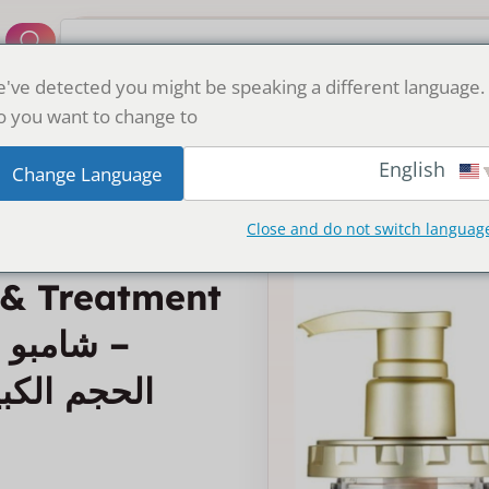
364+
've detected you might be speaking a different language.
 you want to change to:
English
Change Language
Close and do not switch languag
& Treatment
– شامبو 