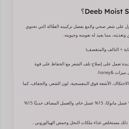
هو الحل المثالي للحصول على شعر صحي ولامع بفضل تركيبته الفعّالة التي تحتوي
غذيته، مما يعيد له نعومته وحيويته.
ية + التالف والمتقصف)
لأبعاد جديدة تعمل على إصلاح تلف الشعر مع الحفاظ على قوة
ات &honey.
لاحتكاك، الأشعة فوق البنفسجية، لون الشعر، والجفاف، كما
يحتوي على مزيج فريد من ثلاثة أنواع من العسل تشمل: 70% عسل مانوكا، 15% عسل خام، والعسل المضاف حديثًا 15%