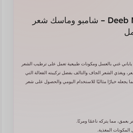
Deeb Moist Shampoo & Treatment – شامبو وماسك شعر
D هو شامبو وماسك شعر ياباني غني بالعسل ومكونات طبيعية تعمل على ترطيب الشعر
ر، ويغذي الشعر الجاف والتالف بفضل تركيبته الفعالة التي
اح الشعر وتحسين مرونته. يأتي بحجم 500 مل، مما يجعله خيارًا مثاليًا للاستخدام اليومي والحصول على شعر
ق، مما يتركه ناعمًا ومرنًا.
المكونات المغذية.