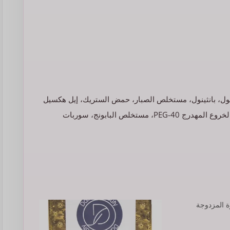
روبيلين جليكول، بانثينول، مستخلص الصبار، حمض الستريك، إيل هكسيل
جلسرين، EDTA رباعي الصوديوم، ثنائي بروبيلين جليكول، زيت الخروع المهدرج PEG-40، مستخلص البابونج، سوربات
 المزدوجة