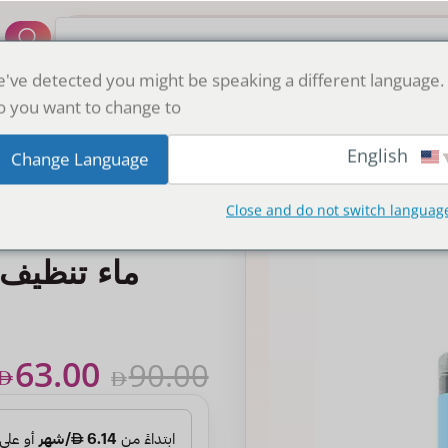
364+
've detected you might be speaking a different language.
 you want to change to:
English
Change Language
Close and do not switch languag
ماء تنظيف 
63.00
90.00