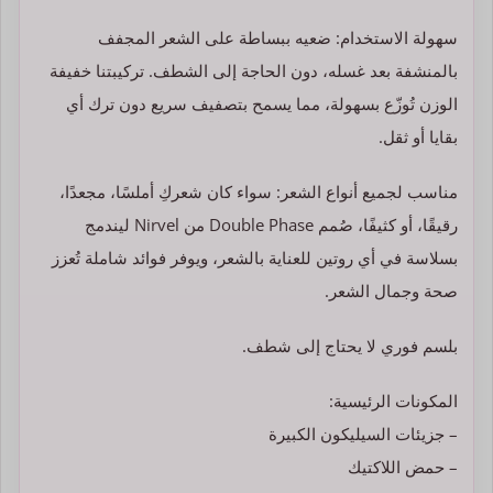
سهولة الاستخدام: ضعيه ببساطة على الشعر المجفف
بالمنشفة بعد غسله، دون الحاجة إلى الشطف. تركيبتنا خفيفة
الوزن تُوزّع بسهولة، مما يسمح بتصفيف سريع دون ترك أي
بقايا أو ثقل.
مناسب لجميع أنواع الشعر: سواء كان شعركِ أملسًا، مجعدًا،
رقيقًا، أو كثيفًا، صُمم Double Phase من Nirvel ليندمج
بسلاسة في أي روتين للعناية بالشعر، ويوفر فوائد شاملة تُعزز
صحة وجمال الشعر.
بلسم فوري لا يحتاج إلى شطف.
المكونات الرئيسية:
– جزيئات السيليكون الكبيرة
– حمض اللاكتيك