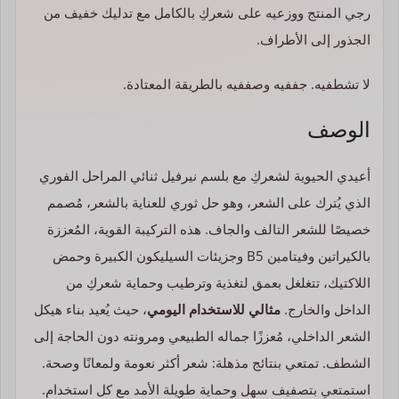
رجي المنتج ووزعيه على شعركِ بالكامل مع تدليك خفيف من
الجذور إلى الأطراف.
لا تشطفيه. جففيه وصففيه بالطريقة المعتادة.
الوصف
أعيدي الحيوية لشعركِ مع بلسم نيرفيل ثنائي المراحل الفوري
الذي يُترك على الشعر، وهو حل ثوري للعناية بالشعر، مُصمم
خصيصًا للشعر التالف والجاف. هذه التركيبة القوية، المُعززة
بالكيراتين وفيتامين B5 وجزيئات السيليكون الكبيرة وحمض
اللاكتيك، تتغلغل بعمق لتغذية وترطيب وحماية شعركِ من
الداخل والخارج.
مثالي للاستخدام اليومي
، حيث يُعيد بناء هيكل
الشعر الداخلي، مُعززًا جماله الطبيعي ومرونته دون الحاجة إلى
الشطف. تمتعي بنتائج مذهلة: شعر أكثر نعومة ولمعانًا وصحة.
استمتعي بتصفيف سهل وحماية طويلة الأمد مع كل استخدام.