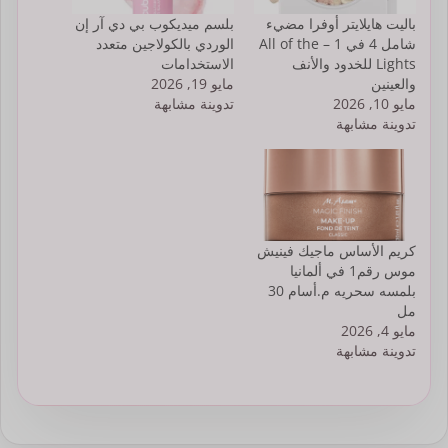
باليت هايلايتر أوفرا مضيء
بلسم ميديكوب بي دي آر إن
شامل 4 في 1 – All of the
الوردي بالكولاجين متعدد
Lights للخدود والأنف
الاستخدامات
والعينين
مايو 19, 2026
مايو 10, 2026
تدوينة مشابهة
تدوينة مشابهة
كريم الأساس ماجيك فينيش
موس رقم1 في ألمانيا
بلمسه سحريه م.أسام 30
مل
مايو 4, 2026
تدوينة مشابهة