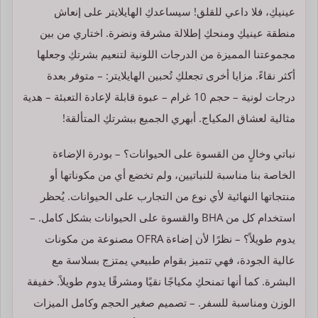
عينيكِ، فلا داعي للقلق! سيساعدكِ الهايلايتر على إنعاش
منطقة عينيكِ ومنحكِ إطلالة مشرقة ونضرة. اختاري من بين
مجموعتنا المميزة من الدرجات اللونية لتنعيم بشرتكِ وجعلها
أكثر نقاءً. مزايا أخرى تجعلكِ تُحبين الهايلايتر: – متوفر بعدة
درجات لونية – حجم 10 غرام – عبوة قابلة لإعادة التعبئة – هدية
مثالية لعشاق المكياج. أبهري الجميع ببشرتكِ المتألقة!
نباتي وخالٍ من القسوة على الحيوانات؟ – بودرة الإضاءة
الخاصة بنا مناسبة للنباتيين، ولم تخضع أي من مكوناتها أو
منتجاتها النهائية لأي نوع من التجارب على الحيوانات. يُحظر
استخدام كل من BHA والقسوة على الحيوانات بشكل كامل. –
يدوم طويلاً؟ – نظرًا لأن إضاءة OFRA مصنوعة من مكونات
عالية الجودة، فهي تتميز بقوام طبيعي يمتزج بسلاسة مع
البشرة. كما أنها تمنحكِ مكياجًا نقيًا ومشرقًا يدوم طويلاً. خفيفة
الوزن ومناسبة للسفر. – تصميم صغير الحجم وكامل الميزات