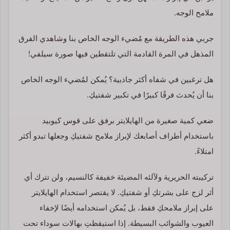
ملامح الوجه.
جربي هذه الطريقة مع مُضيء الوجه الخاص بنا وشاهدي الفرق
المذهل في المرة القادمة التي تلتقطين فيها صورة سيلفي!
هل ترغبين في شفاه أكثر جاذبية؟ يُمكن لمُضيء الوجه الخاص
بنا أن يُحدث فرقًا كبيرًا في تكبير شفتيكِ.
ضعي كمية صغيرة من الهايلايتر برفق على قوس كيوبيد
باستخدام أطراف أصابعك لإبراز ملامح شفتيكِ وجعلها تبدو أكثر
امتلاءً.
تركيبته الحريرية ولآلئه المضيئة خفيفة كالنسيم، ولن تترك أي
أثر لزج على بشرتكِ أو شفتيكِ. لا يقتصر استخدام الهايلايتر
على إبراز ملامحكِ فقط، بل يُمكن استخدامه أيضًا لإخفاء
العيوب والشوائب البسيطة. إذا استيقظتِ بهالات سوداء تحت