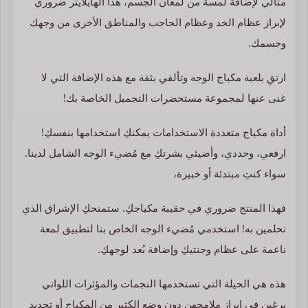
مثالي لإضافة لمسة من لمعان الجسم، هذا الهايلايتر ضروري
لإبراز عظام الخد وعظام الحاجب والمناطق الأخرى من وجهك
وجسمك.
ارتقِ بلعبة مكياج الوجه وتألقي بثقة مع هذه الإضافة التي لا
غنى عنها لمجموعة مستحضرات التجميل الخاصة بك!
أداة مكياج متعددة الاستخدامات يمكنكِ استخدامها بنفسكِ!
ارفعي، وحددي، وأضيئي بشرتكِ مع مُضيء الوجه الشامل لدينا.
سواء كنتِ مبتدئة أو خبيرة،
فهذا المنتج ضروري في حقيبة مكياجكِ. ستمنحكِ الإشراق الذي
تحلمين به! استخدمي مُضيء الوجه الخاص بنا لتطبيق لمعة
ناعمة على عظام وجنتيكِ وإضافة بُعد لوجهكِ.
هذه هي الحيلة التي تستخدمها النجمات والمؤثرات اللواتي
يرغبن في إبراز ملامحهن دون وضع الكثير من المكياج أو تحديد