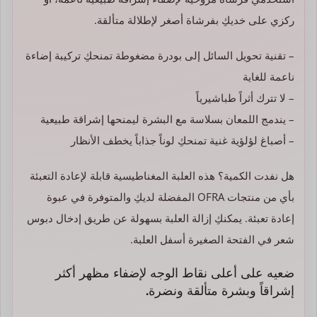
ركزي على خديكِ بفرشاة أصغر لإطلالة متألقة.
– تقنية تحويل السائل إلى بودرة مضغوطة تمنحكِ تركيبة إضاءة
ناعمة للغاية
– لا تترك أثراً طباشيرياً
– يندمج اللمعان بسلاسة مع البشرة ليمنحها إشراقة طبيعية
– أصباغ لؤلؤية غنية تمنحكِ لوناً جذاباً يخطف الأنظار
هل نفدت الكمية؟ هذه العلبة المغناطيسية قابلة لإعادة التعبئة
بأي من منتجات OFRA المفضلة لديكِ والمتوفرة في عبوة
إعادة تعبئة. يمكنكِ إزالة العلبة بسهولة عن طريق إدخال دبوس
شعر في الفتحة الصغيرة أسفل العلبة.
ضعيه على أعلى نقاط الوجه لإضفاء مظهر أكثر
إشراقاً وبشرة متألقة ونضرة.