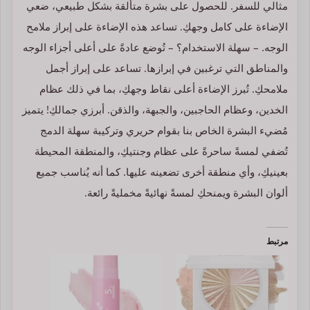
مثالي للسفر. للحصول على بشرة متألقة بشكل طبيعي، ضعي
الإضاءة على كامل وجهكِ. تساعد هذه الإضاءة على إبراز ملامح
الوجه. – سهلة الاستخدام؟ – تُوضع عادةً على أعلى أجزاء الوجه
والمناطق التي ترغبين في إبرازها. تساعد على إبراز أجمل
ملامحكِ. تُبرز الإضاءة أعلى نقاط وجهكِ، بما في ذلك عظام
الخدين، وعظام الحاجبين، والجبهة، والذقن. أبرزي جمالكِ! يتميز
مُضيء البشرة الخاص بنا بقوام حريري وتركيبة سهلة الدمج
تُضفي لمسةً ساحرةً على عظام وجنتيكِ، والمنطقة المحيطة
بعينيكِ، وأي منطقة أخرى تضعينه عليها. كما أنه يُناسب جميع
ألوان البشرة ويمنحكِ لمسةً نهائيةً مخمليةً رائعة.
مرتبط