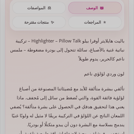
📖
الوصف
⚖️
المواصفات
⭐
المراجعات
✨
منتجات مقترحة
باليت هايلايتر أوفرا بيلو Highlighter – Pillow Talk – تركيبة
نباتية غنية بالأصباغ، سائلة تتحول إلى بودرة مضغوطة – ملمس
ناعم كالحرير، يدوم طويلاً
لون وردي لؤلؤي ناعم
تألقي ببشرة متألقة للأبد مع مُضيئاتنا المصنوعة من أصباغ
لؤلؤية فائقة القوة، والتي تُضغط من سائل إلى مُجفف. ماذا
يعني هذا لتحقيق هدفكِ في الحصول على بشرة متألقة؟ يُضفي
اللمعان الناتج عن اللؤلؤ في التركيبة بريقًا لا مثيل له ولونًا غنيًا
يندمج بسلاسة مع البشرة دون أن يبدو متكتلًا أو بودريًا.
استخدمي فرشاة مروحية لإضفاء إشراقة طبيعية ناعمة، أو