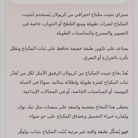
سبراي تثبيت مكياج احترافي من كريولان يُستخدم لتثبيت
المكياج لفترات طويلة ومنع التلطخ أو الذوبان، خاصة في
التصوير والمسرح والمناسبات الطويلة.
يساعد على تكوين طبقة خفيفة تحافظ على ثبات المكياج وتقلل
تأثره بالحرارة أو التعرق.
يُعدّ بخاخ تثبيت المكياج من كريولان الرفيق الأمثل لكل من تُقدّر
ثبات المكياج لفترة طويلة وإطلالة مثالية، سواءً في الحياة
اليومية، أو المناسبات الخاصة، أو في المجالات الإبداعية.
يحظى هذا البخاخ بشعبية واسعة على منصات مثل تيك توك،
ويُقدّره خبراء التجميل وعشاق المكياج على حدٍ سواء.
فهو يُشكّل طبقة واقية غير مرئية تُثبّت المكياج بثبات، وتُوفّر