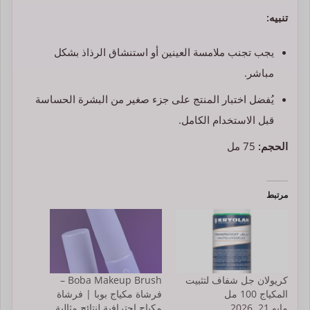
تنبيه:
يجب تجنب ملامسة العينين أو استنشاق الرذاذ بشكل
مباشر.
يُفضل اختبار المنتج على جزء صغير من البشرة الحساسة
قبل الاستخدام الكامل.
الحجم:
75 مل
مرتبط
كريولان جل شفاف لتثبيت
Boba Makeup Brush –
المكياج 100 مل
فرشاة مكياج بوبا | فرشاة
مايو 21, 2026
مكياج احترافية لنتائج مثالية