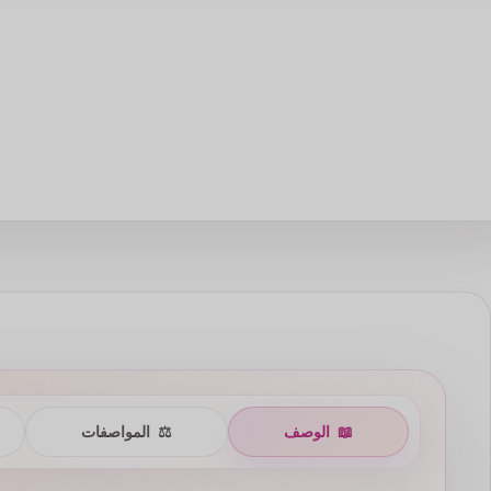
📖
الوصف
⚖️
المواصفات