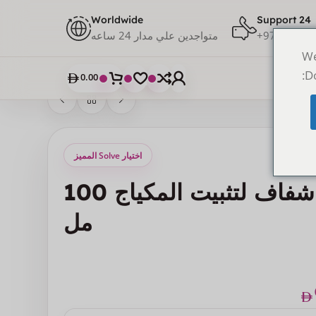
Worldwide
24 Support
971528117
متواجدين علي مدار 24 ساعه
We
Do
0.00
اختيار Solve المميز
كريولان جل شفاف لتثبيت المكياج 100
مل