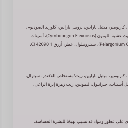
رج PEG-40، ثلاثي إيثانول أمين، كاربومير، ميثيل بارابين، بروبيل بارابين، كلوريد الصوديوم،
كبريتات الصوديوم، زيت/مستخلص اللافندر، سيترال، لينالول، زيت عشبة الليمون (Cymbopogon Flexuosus)، أسيتات
ليناليل، جيرانيول، ليمونين، زيت زهرة إبرة الراعي (Pelargonium Graveolens)، سيترونيلول، عطر، أزرق 1 CI 42090،
درج PEG-40، ثلاثي إيثانول أمين، كاربومير، ميثيل بارابين، زيت/مستخلص اللافندر، سيترال،
 عشبة الليمون (Cymbopogon Flexuosus)، ليناليل أسيتات، جيرانيول، ليمونين، زيت زهرة إبرة الراعي،
وي على عطور ومواد قد تسبب تهيجًا للبشرة الحساسة.